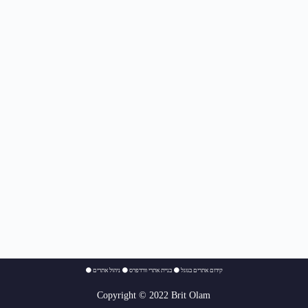
⚫
ניהול אתרים
⚫
בניית אתרי וורדפרס
⚫
קידום אתרים בגוגל
Copyright © 2022 Brit Olam