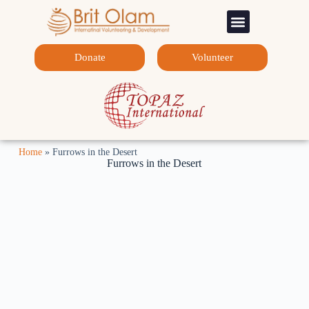
Sponsorship Programs
Contact Us
Donate
Volunteer
Home
»
Furrows in the Desert
Furrows in the Desert