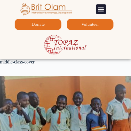
Sponsorship Programs
Contact Us
Donate
Volunteer
middle-class-cover