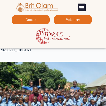
Sponsorship Programs
Contact Us
Donate
Volunteer
20200221_104511-1