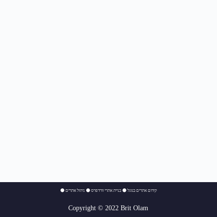
⚫
ניהול אתרים
⚫
בניית אתרי וורדפרס
⚫
קידום אתרים בגוגל
Copyright © 2022 Brit Olam