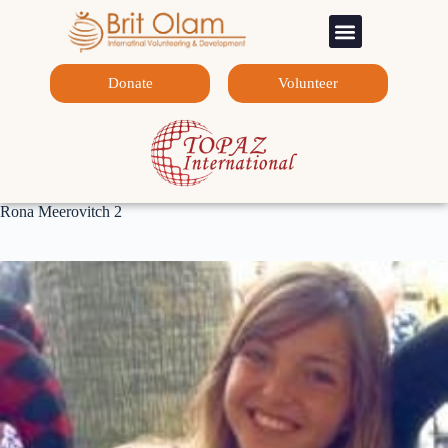
Sponsorship Programs
Contact Us
Donate
Volunteer
Rona Meerovitch 2