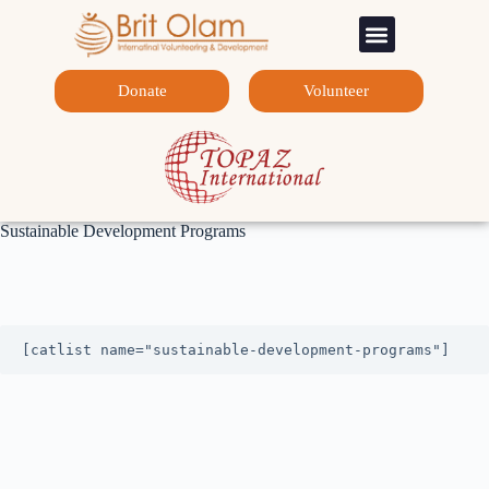
Sponsorship Programs
Contact Us
Donate
Volunteer
Sustainable Development Programs
[catlist name="