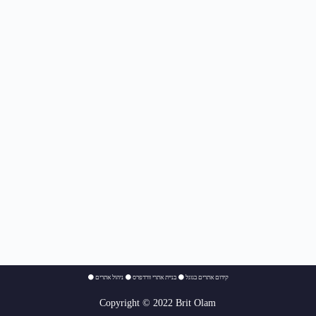
⚫
ניהול אתרים
⚫
בניית אתרי וורדפרס
⚫
קידום אתרים בגוגל
Copyright © 2022 Brit Olam