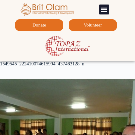
Sponsorship Programs
Contact Us
Donate
Volunteer
1549545_222410074615994_437463128_n