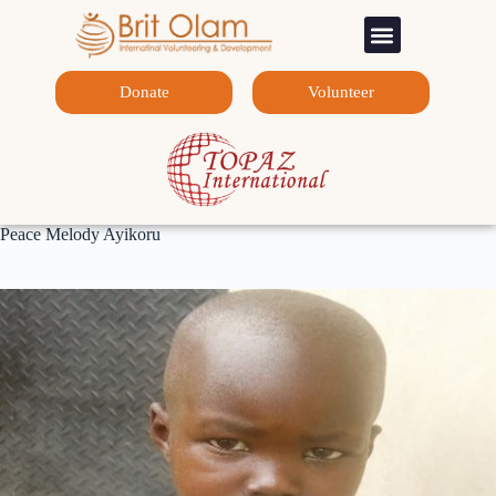
Sponsorship Programs
Contact Us
Donate
Volunteer
Peace Melody Ayikoru