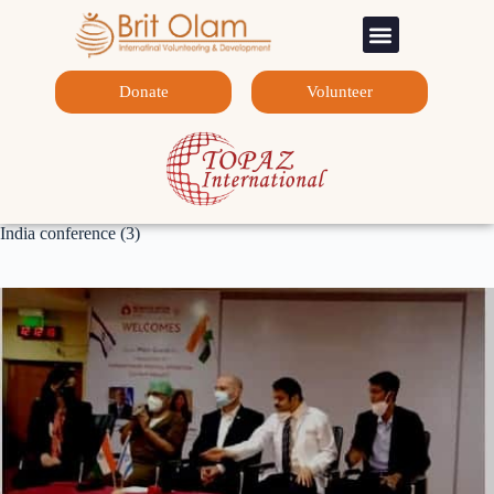
Sponsorship Programs
Contact Us
Donate
Volunteer
India conference (3)