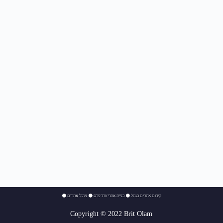
⚫
ניהול אתרים
⚫
בניית אתרי וורדפרס
⚫
קידום אתרים בגוגל
Copyright © 2022 Brit Olam