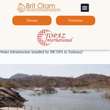
Sponsorship Programs
Contact Us
Donate
Volunteer
Water infrastructure installed by MCSPA in Turkana2