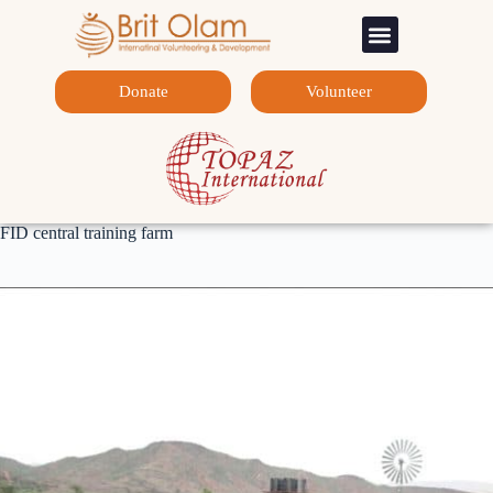
Sponsorship Programs
Contact Us
Donate
Volunteer
FID central training farm