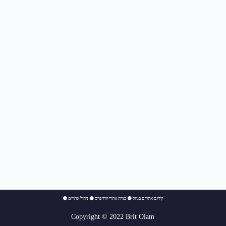
⚫
ניהול אתרים
⚫
בניית אתרי וורדפרס
⚫
קידום אתרים בגוגל
Copyright © 2022 Brit Olam