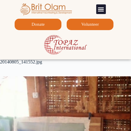
Sponsorship Programs
Contact Us
Donate
Volunteer
20140805_141552.jpg