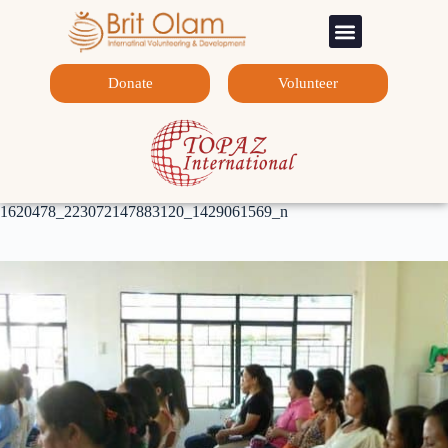
Sponsorship Programs
Contact Us
Donate
Volunteer
1620478_223072147883120_1429061569_n