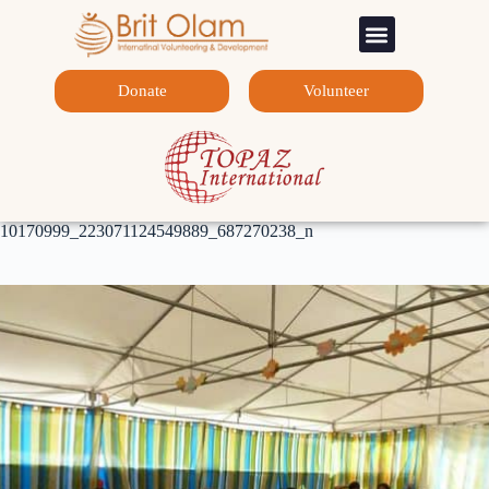
Sponsorship Programs
Contact Us
Donate
Volunteer
10170999_223071124549889_687270238_n