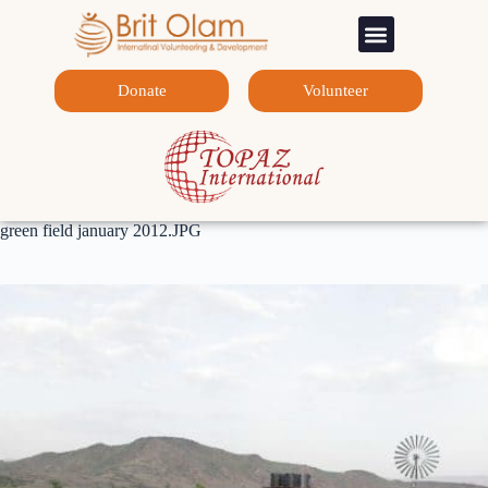
Sponsorship Programs
Contact Us
Donate
Volunteer
green field january 2012.JPG