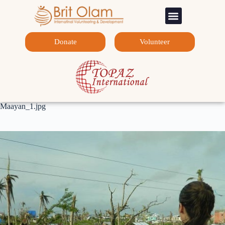
Sponsorship Programs
Contact Us
Donate
Volunteer
Maayan_1.jpg