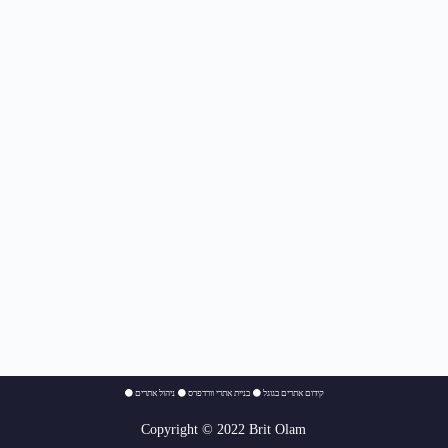
⚫
ניהול אתרים
⚫
בניית אתרי וורדפרס
⚫
קידום אתרים בגוגל
Copyright © 2022 Brit Olam