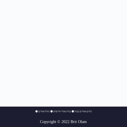
⚫
ניהול אתרים
⚫
בניית אתרי וורדפרס
⚫
קידום אתרים בגוגל
Copyright © 2022 Brit Olam