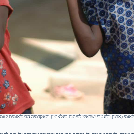
ומי (ארגון וולונטרי ישראלי לפיתוח בינלאומי) והאקדמיה הבינלאומית לאמנו