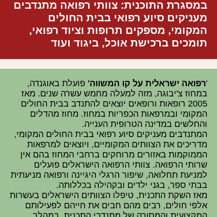
במסגרת התוכנית: צוותי רפואה מתנדבים
מעניקים סיוע רפואי בבית החולים
המקומי, מספקים תרופות וציוד רפואי,
תומכים ברכישת אוכל, ביגוד ועוד
'
רפואה ישראלית על קו המשווה'
פועלת באוגנדה,
במחוז צ'יבוגה, מזה למעלה מחמש עשרה שנים. מאז
2005 רופאות ורופאים יוצאים להתנדב בבית החולים
המקומי ובמרפאות הכפריות במחוז. מחוז מהדלים
והחלשים במדינה הטרופית הענייה.
המתנדבים מעניקים סיוע רפואי בבית החולים המקומי,
מדריכים את הצוותים המקומיים, ויוצאים למרפאות
הממוקמות באזורים מרוחקים ברחבי המחוז בהם אין
שרותי הרפואה. צוותי הרפואה הישראלים פועלים
למניעת תחלואה, שיפור הרגלי היגיינה ורפואה מניעתית
בבתי ספר, בגני ילדים ובקהילה בכללותה.
מאז השקת התכנית, טיפלו הצוותים הישראלים בעשרות
אלפי חולים, רבים מהם חבים את חייהם לפעילותם
המקצועית והמסורה של מתנדבי התכנית. במהלך