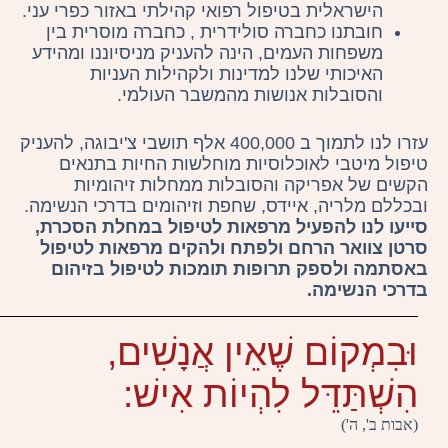
הישראלית בטיפול רפואי קהילתי באזור כפרי עני.
חובתנו כחברה סולידרית , כחברה מוסרית בין
משפחות העמים, הינה להעניק מניסיוננו ומהידע
האיכותי שלנו למדינות ולקהילות העניות
והסובלות אנושות מהמשבר העולמי.
עזרו לנו לתמוך ב 400,000 אלף תושבי צ'יבוגה, להעניק
טיפול מיטבי לאוכלוסיות מוחלשות החיות בתנאים
הקשים של אפריקה והסובלות ממחלות זיהומיות
ובכללם מלריה, איידס, שחפת וזיהומים בדרכי הנשימה.
סייעו לנו להפעיל מרפאות לטיפול במחלת הסכרת,
סרטן צוואר הרחם ולפתח ולהקים מרפאות לטיפול
באסתמה ולספק תרופות תומכות לטיפול בזיהום
בדרכי הנשימה.
וּבִמְקוֹם שֶׁאֵין אֲנָשִׁים,
הִשְׁתַּדֵּל לִהְיוֹת אִישׁ:
(אבות ב', ה')