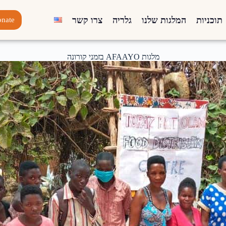
תוכניות
המלגות שלנו
גלריה
צרו קשר
nate
מלגות AFAAYO בזמני קורונה