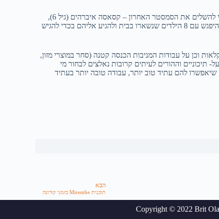
בחודשי אוקטובר דצמבר ובזכות התרומות שנאספו, ארבעה מהילדים שלומדים כיום בבתי ספר קיבלו שכר לימוד וזכו לחדש את הלימודים כדי להשלים את הסמסטר האחרון – קסאסה איברהים (גיל 6),
מוטסאסיירה אשירף (ראשוני 7), טומוסימה ברייט (ראשוני) 7) וקלנזי אריק (ראשוני 7). בזמן שהם היו בבית הספר המשיכו המתנדבים שלנו להיפגש עם 8 הילדים שנשארו בבית ולהגיע אליהם בכדי להגיש
קר על חקלאות וכן על עבודות המניבות הכנסה קטנה (סחר במוצרי מזון,
- תיכוניים וההורים לעיתים קרובות נאלצים לבחור מי
 שיאפשרו להם עתיד טוב יותר, עבודה טובה יותר בעתיד
הבא
תוכנית Mirembe בזמני קורונה
Copyright © 2022 Brit Ol