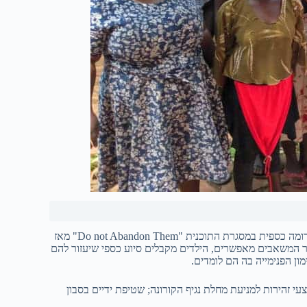
הילדים בתכנית המלגות AFAAYO, קיבלו במהלך תקופת הקורונה תמיכה בסיוע במגוון צורות – החל ממזון, דרך תרופות וציוד רפואי ועד לתרומה כספית במסגרת התוכנית "Do not Abandon Them" מאז
שר המשאבים מאפשרים, הילדים מקבלים סיוע כספי שיעזור להם
ון הפנימייה בה הם לומדים.
י זהירות למניעת מחלת נגיף הקורונה; שטיפת ידיים בסבון