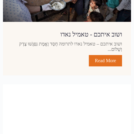
ושוב איתכם - טאמיל נאדו
ושוב איתכם – טאמיל נאדו לתרומה חֶסֶד וֶאֱמֶת נִפְגָּשׁוּ צֶדֶק
וְשָׁלוֹם...
Read More