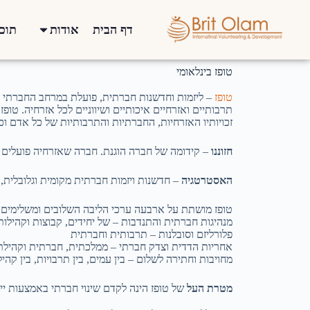
דף הבית
אודות
תוכנ
טופז בינלאומי
טופז
– ליזמות וחדשנות חברתית, פועלת במרחב החברתי וה
תרבותיים ואזרחיים איכותיים ושיווניים לכל אזרחיה. טו
זכויותיו האזרחיות, החברתיות והתרבותיות של כל אדם 
חזוננו
– קידומה של חברה הוגנת. חברה שאזרחיה פועלים בה
האסטרטגיה
– חדשנות ויזמות חברתית מקומית וגלובלית, 
טופז מושתת על ארבעה ערכי הליבה השלובים ומשלימים ז
מנהיגות חברתית והתנדבות – של יחידים, קבוצות וקהילות
פלורליזם וסובלנות – תרבותית וחברתית
אחריות הדדית וצדק חברתי – ממלכתית, חברתית וקהילת
מחויבות וחתירה לשלום – בין עמים, בין תרבויות, בין קהיל
מטרת העל
של טופז הינה לקדם שינוי חברתי באמצעות ייז