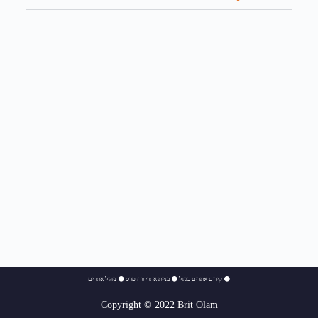
⚫
קידום אתרים בגוגל
⚫
בניית אתרי וורדפרס
⚫
ניהול אתרים
Copyright © 2022 Brit Olam