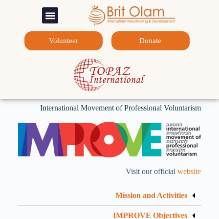
המלגות שלנו
צרו קשר
דף הבית
Volunteer
Donate
International Movement of Professional Voluntarism
Visit our official
website
Mission and Activities
IMPROVE Objectives